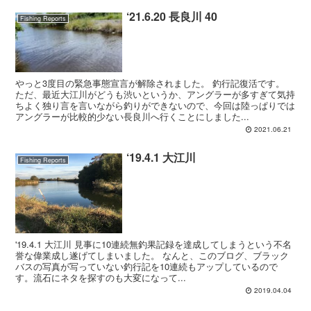
‘21.6.20 長良川 40
Fishing Reports
やっと3度目の緊急事態宣言が解除されました。 釣行記復活です。
ただ、最近大江川がどうも渋いというか、アングラーが多すぎて気持
ちよく独り言を言いながら釣りができないので、今回は陸っぱりでは
アングラーが比較的少ない長良川へ行くことにしました...
2021.06.21
‘19.4.1 大江川
Fishing Reports
'19.4.1 大江川 見事に10連続無釣果記録を達成してしまうという不名
誉な偉業成し遂げてしまいました。 なんと、このブログ、ブラック
バスの写真が写っていない釣行記を10連続もアップしているので
す。流石にネタを探すのも大変になって...
2019.04.04