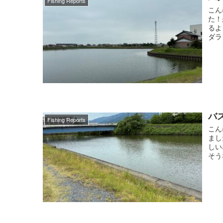
Fishing Reports
こん
た！
るよ
ダラ
バス
Fishing Reports
こん
まし
しい
そう