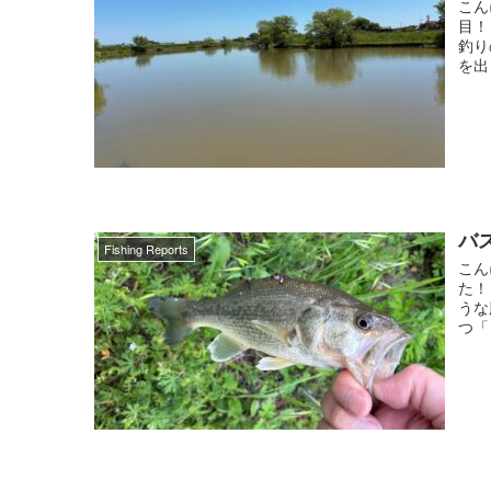
こん
目！
釣り
を出
バス
Fishing Reports
こん
た！
うな
つ「