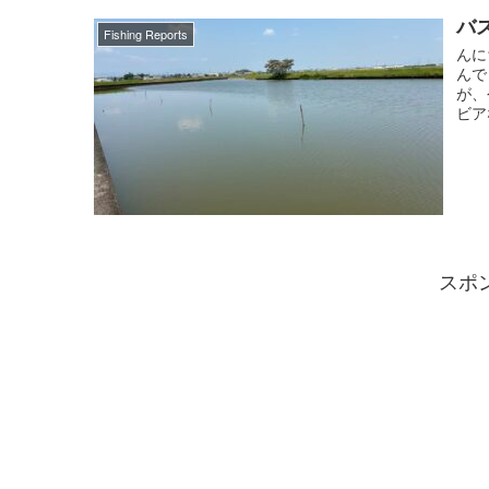
バス
Fishing Reports
んに
んで
が、
ビア
スポ