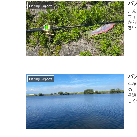
バス
Fishing Reports
こん
フィ
から
悪い
バス
Fishing Reports
午後
の、
昼過
しく