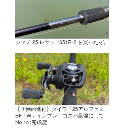
シマノ 25 レサト 1651R-2 を買ったぞ。
【圧倒的進化】ダイワ「25アルファス
BF TW」インプレ！コスパ最強にして
No.1の完成度