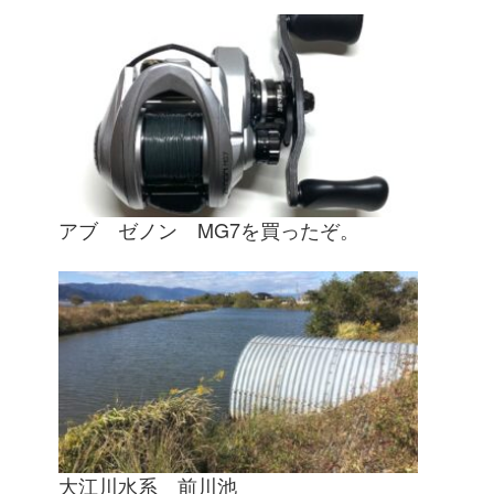
アブ ゼノン MG7を買ったぞ。
大江川水系 前川池