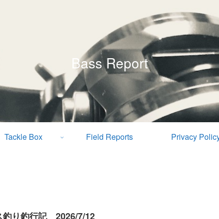
Bass Report
Tackle Box
Field Reports
Privacy Polic
釣り釣行記 2026/7/12