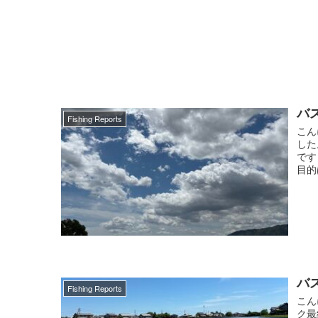
バス
Fishing Reports
こん
した
です
目的
バス
Fishing Reports
こん
ク最