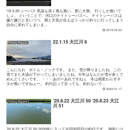
'19.3.20 シーバス 気温も高く風も無い、更に大潮。 行くしか無いで
しょ。 ということで、河口のナイトシーバスへ。 ナイトシーバスは
嫌だ嫌だと言いつつ、潮と天気が合えばうっかり釣りに行ってしまう
自分に呆れてしまいま...
2019.03.23
22.1.15 大江川 6
Fishing Reports
こんにちわ ボトム・ノックです。 また、雪が降りましたね、この
雪でまた水温が下がってしまいましたね。今年はなんだか雪が多くて
めんどくさいです。 ・・・あのーあれですねぇ 冬は相変わらずネ
タが無いですねぇー。 釣行記って言っても、釣れないで...
2022.01.17
‘20.8.22 大江川 50 ‘20.8.23 大江
Fishing Reports
川 51
'20.8.22 大江川 50 2020年に入って今回50回目の釣行です。 例年には