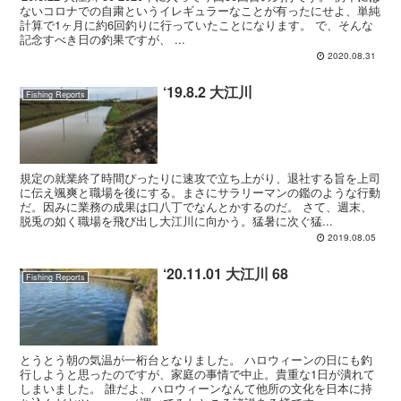
ないコロナでの自粛というイレギュラーなことが有ったにせよ、単純
計算で1ヶ月に約6回釣りに行っていたことになります。 で、そんな
記念すべき日の釣果ですが、 ...
2020.08.31
‘19.8.2 大江川
Fishing Reports
規定の就業終了時間ぴったりに速攻で立ち上がり、退社する旨を上司
に伝え颯爽と職場を後にする。まさにサラリーマンの鑑のような行動
だ。因みに業務の成果は口八丁でなんとかするのだ。 さて、週末、
脱兎の如く職場を飛び出し大江川に向かう。猛暑に次ぐ猛...
2019.08.05
‘20.11.01 大江川 68
Fishing Reports
とうとう朝の気温が一桁台となりました。 ハロウィーンの日にも釣
行しようと思ったのですが、家庭の事情で中止。貴重な1日が潰れて
しまいました。 誰だよ、ハロウィーンなんて他所の文化を日本に持