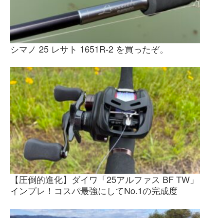
シマノ 25 レサト 1651R-2 を買ったぞ。
【圧倒的進化】ダイワ「25アルファス BF TW」
インプレ！コスパ最強にしてNo.1の完成度