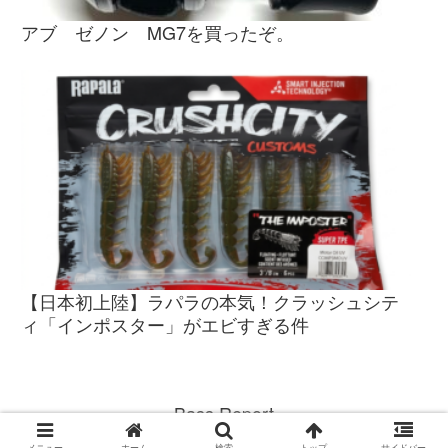
アブ ゼノン MG7を買ったぞ。
【日本初上陸】ラパラの本気！クラッシュシテ
ィ「インポスター」がエビすぎる件
Bass Report
© 2017 Bass Report.
メニュー
ホーム
検索
トップ
サイドバー