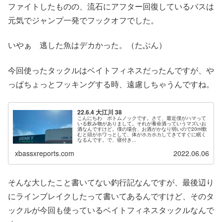
ファイトしたものの、流石にアフター回復しているバスは
元気でジャンプ一発でフックオフでした。
いやぁ 逃した魚はデカかった。（たぶん）
今回使ったタックルはベイトフィネスだったんですが、や
っぱちょっとフッキングする時、遠慮しちゃうんですね。
22.6.4 大江川 38
こんにちわ ボトムノックです。さて、最近僕がハマって
いる飲み物がありまして。それが養命酒っていうマズいお
酒なんですけど。僕の場合、お酒がかなり弱いので20ml飲
むと頭がホワっとして、体がホカホカしてきてすぐに眠く
なるんです。で、寝付き...
xbassxreports.com
2022.06.06
そんな大したこと書いてない釣行記なんですが、最後辺り
にラインブレイクしたって書いてあるんですけど、そのタ
ックルが今回も使っているベイトフィネスタックルなんで