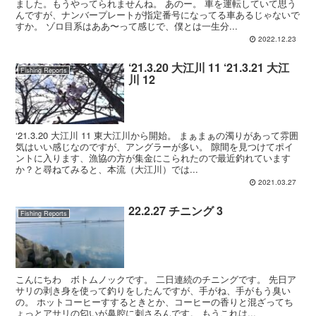
ました。もうやってられませんね。 あのー。 車を運転していて思う
んですが、ナンバープレートが指定番号になってる車あるじゃないで
すか。 ゾロ目系はああ〜って感じで、僕とは一生分...
2022.12.23
‘21.3.20 大江川 11 ‘21.3.21 大江
Fishing Reports
川 12
‘21.3.20 大江川 11 東大江川から開始。 まぁまぁの濁りがあって雰囲
気はいい感じなのですが、アングラーが多い。 隙間を見つけてポイ
ントに入ります、漁協の方が集金にこられたので最近釣れています
か？と尋ねてみると、本流（大江川）では...
2021.03.27
22.2.27 チニング 3
Fishing Reports
こんにちわ ボトムノックです。 二日連続のチニングです。 先日ア
サリの剥き身を使って釣りをしたんですが、手がね、手がもう臭い
の。 ホットコーヒーすするときとか、コーヒーの香りと混ざってち
ょっとアサリの匂いが鼻腔に刺さるんです。 もうこれは...