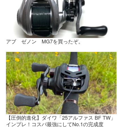
アブ ゼノン MG7を買ったぞ。
【圧倒的進化】ダイワ「25アルファス BF TW」
インプレ！コスパ最強にしてNo.1の完成度