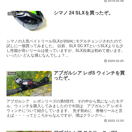
2019.05.08
シマノ 24 SLXを買ったぞ。
Reels
シマノの人気ベイトリールSLXが2024にモデルチェンジされたので
試しに一個買ってみました。 以前、SLX DC XTというSLXよりも少
し性能が良いリールは使っていますが、SLX自体は初めて使います。
いったい どんな感じなんでしょ？...
2024.03.25
アブガルシア レボ5 ウィンチを買
Reels
ったぞ。
アブガルシア レボシリーズの第5世代 その中から気になったモデ
ル、ウィンチを購入してみましたので今回は アブガルシア レボ５
ウィンチについて紹介していきます。 先ず初めに 巻物リールと言
えば・・・ってところからなんですが、僕はクランクベ...
2023.12.03