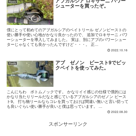
アブガルシア ロキサーニ パワー
Reels
シューターを買ったぞ。
僕にとって初めてのアブガルシアのベイトリール ゼノンビーストの
使い勝手や使い心地がかなり良かったので、 追加でロキサーニ パワ
ーシューターを導入してみました。 実は、別にアブのパワーシュー
ターじゃなくても良かったんですけど・・・。 正...
2022.10.16
アブ ゼノン ビースト9でビッ
Reels
クベイトを使ってみた。
こんにちわ ボトムノックです。 かなりイイ感じの仕様で僕的には
かなり当たりリールだなと感じているアブガルシアのゼノン ビース
ト9。 打ち物リールならコレを買っておけば間違い無いと言い切って
も良いぐらい使い勝手が良いと僕は思っています。 ...
2022.08.30
スポンサーリンク