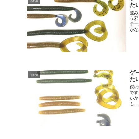
Lures
た
並み
う邪
テー
かな
ゲ
Lures
た
僕の
です
いか
も、