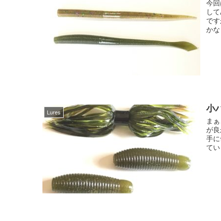
今回
して
です
かな
小
Lures
まぁ
が良
手に
てい