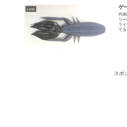
ゲ
Lures
代表
リー
ライ
てる
スポ