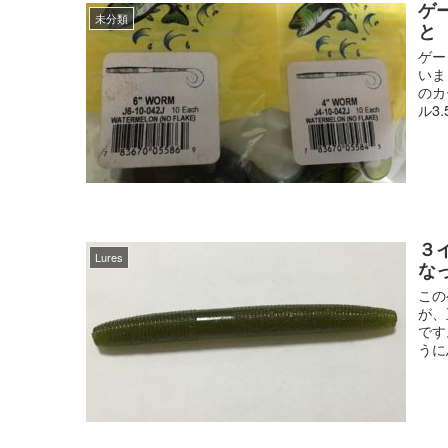
ゲ
未分類
と
ゲー
いま
のカ
ル3.
３
Lures
な
この
が、
です
うに