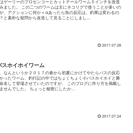
はゲーリーのプロセンコーとカットテールワーム５インチを改造
みました。 この二つのワームは主にネコリグで使うことが多いの
が、アクションに何か＋αあったら魚の反応は、釣果は変わるの
？と素朴な疑問から改造して見ることにしまし...
2017.07.28
バスホイホイワーム
、なんというか２０１７の春から初夏にかけてやたらバスの反応
かったワーム、釣行記の中ではちょくちょく小バスホイホイと勝
命名して登場させていたのですが、 このブログに作り方を掲載し
ませんでした。 ちょっと秘密にしたか...
2017.07.24