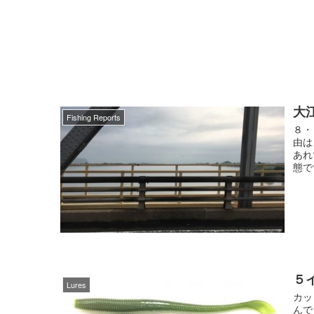
大
Fishing Reports
８・
由は
あれ
態で
５
Lures
カッ
んで