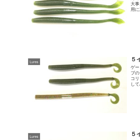
大事
用に
５
Lures
ゲー
ブの
コリ
して
５
Lures