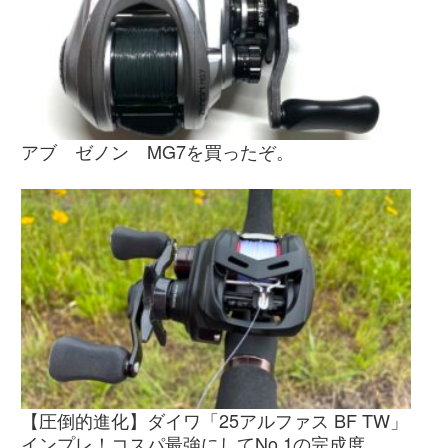
アブ ゼノン MG7を買ったぞ。
【圧倒的進化】ダイワ「25アルファス BF TW」
インプレ！コスパ最強にしてNo.1の完成度