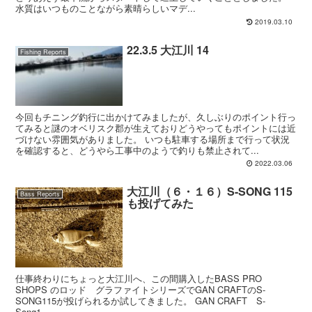
水質はいつものことながら素晴らしいマデ...
2019.03.10
22.3.5 大江川 14
Fishing Reports
今回もチニング釣行に出かけてみましたが、久しぶりのポイント行っ
てみると謎のオベリスク郡が生えておりどうやってもポイントには近
づけない雰囲気がありました。 いつも駐車する場所まで行って状況
を確認すると、どうやら工事中のようで釣りも禁止されて...
2022.03.06
大江川（６・１６）S-SONG 115
Bass Reports
も投げてみた
仕事終わりにちょっと大江川へ、この間購入したBASS PRO
SHOPS のロッド グラファイトシリーズでGAN CRAFTのS-
SONG115が投げられるか試してきました。 GAN CRAFT S-
Song1...