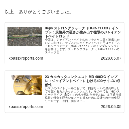
以上、ありがとうございました。
deps ストロングジャーク（HGC-71XXX）イン
プレ：規格外の硬さが生み出す極限のジャイアン
トベイトロッド
今回は、ジャイアントベイトの釣りをさらに深く追求した
い方に向けて、デプスのジャイアントベイト用ロッド「ス
トロングジャーク（HGC-71XXX）」のインプレッション
をお届けします。ストロングジャーク（HGC-71XXX）の
スペックま...
xbassxreports.com
2026.05.07
23 カルカッタコンクエスト MD 400XG インプ
レ：ジャイアントベイトにおける400サイズの必
然性
シマノのベイトリールにおいて、円形リールの最高峰とし
て君臨するカルカッタコンクエスト。その中でも「モンス
タードライブ（MD）」の名を冠したモデルは、文字通り規
格外の怪魚や巨大なルアーを操るために設計された特化型
リールです。今回、僕がメイ...
xbassxreports.com
2026.05.05