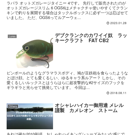
ラパラ オットズガレージタイニー 4です。 先行して販売されたのが
オットズガレージスリム 6 OGS6はメチャクチャ使いやすくてクラン
キンで釣りを展開する場合はタックルボックスに必ず一つは忍ばせて
いました。 ただ、OGS6ってルアーウェ...
2023.01.28
デブクランクのカワイイ奴 ラッ
Lures
キークラフト FAT CB2
ピンボールのようなグラマラスボディ、鳩が豆鉄砲を食らったような
とぼけ顔。とても愛くるしい、ゆるキャラ系ルアー？ しかし、その
愛くるしいルックスとはうらはらに超攻撃的な#2サイズのフックを
ギラギラと光らせて挑発しています。 今回は...
2018.08.11
オシャレハイカー御用達 メレル
Others
謹製 カメレオン ストーム
あれは確か2010年頃、おしゃれハイキングシューズみたいな感じで