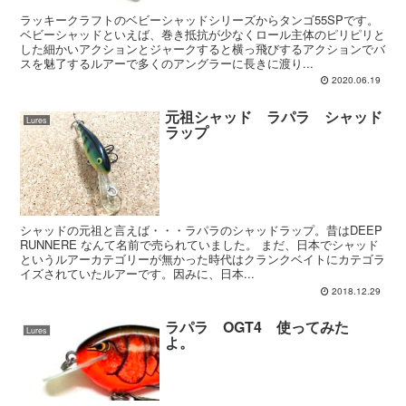
ラッキークラフトのベビーシャッドシリーズからタンゴ55SPです。
ベビーシャッドといえば、巻き抵抗が少なくロール主体のピリピリと
した細かいアクションとジャークすると横っ飛びするアクションでバ
スを魅了するルアーで多くのアングラーに長きに渡り...
2020.06.19
元祖シャッド ラパラ シャッド
Lures
ラップ
シャッドの元祖と言えば・・・ラパラのシャッドラップ。昔はDEEP
RUNNERE なんて名前で売られていました。 まだ、日本でシャッド
というルアーカテゴリーが無かった時代はクランクベイトにカテゴラ
イズされていたルアーです。因みに、日本...
2018.12.29
ラパラ OGT4 使ってみた
Lures
よ。