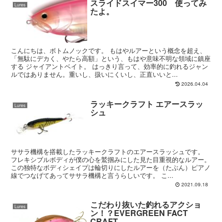
スライドスイマー300 使ってみ
Lures
たよ。
こんにちは、ボトムノックです。 もはやルアーという概念を超え、
「無駄にデカく、やたら高額」という、もはや意味不明な領域に鎮座
する ジャイアントベイト。 はっきり言って、効率的に釣れるジャン
ルではありません。重いし、扱いにくいし、正直いいと...
2026.04.04
ラッキークラフト エアースラッ
Lures
シュ
ササラ機構を搭載したラッキークラフトのエアースラッシュです。
フレキシブルボディが僕の心を鷲掴みにした見た目重視的なルアー。
この独特なボディシェイプは輪切りにしたルアーを（たぶん）ピアノ
線でつなげてあってササラ機構と言うらしいです。 こ...
2021.09.18
こだわり抜いた釣れるアクショ
Lures
ン！？EVERGREEN FACT
CRAFT