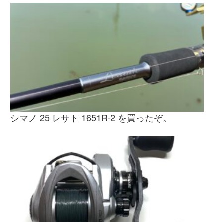
シマノ 25 レサト 1651R-2 を買ったぞ。