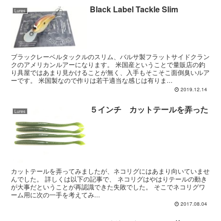
Black Label Tackle Slim
Lures
ブラックレーベルタックルのスリム、バルサ製フラットサイドクラン
クのアメリカンルアーになります。 米国産ということで量販店の釣
り具屋ではあまり見かけることが無く、入手もそこそこ面倒臭いルア
ーです。 米国製なので作りは若干適当な感じは有りま...
2019.12.14
５インチ カットテールを弄った
Lures
カットテールを弄ってみましたが、ネコリグにはあまり向いていませ
んでした。 詳しくは以下の記事で、 ネコリグはやはりテールの動き
が大事だということが再認識できた失敗でした。 そこでネコリグワ
ーム用に次の一手を考えてみ...
2017.08.04