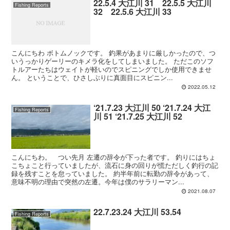
22.5.4 大江川 31 22.5.5 大江川
Fishing Reports
32 22.5.6 大江川 33
こんにちわ ボトムノックです。 釣果があまりに厳しかったので、つ
いうっかりゲーリーのキメラ化をしてしまいました。 ただこのソフ
トルアーたちはウェイトが軽いのでスピニングでしか使用できませ
ん。 ということで、ひさしぶりに真面目にスピニン...
2022.05.12
‘21.7.23 大江川 50 ‘21.7.24 大江
Fishing Reports
川 51 ‘21.7.25 大江川 52
こんにちわ。 つい先月 左遷の辞令が下った者です。 釣りにはちょ
こちょこと行っていましたが、流石に身の回りが慌ただしく釣行の記
録を残すことを怠っていました。 約半年前に転勤の辞令があって、
意味不明の理由で突然の左遷。今年は僕のサラリーマン...
2021.08.07
22.7.23.24 大江川 53.54
Fishing Reports