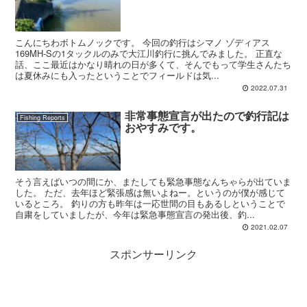
こんにちわボトムノックです。 今回の釣行はシマノ ゾディアス
169MH-Sの1タックルのみで大江川釣行に挑んでみました。 正直な
話、ここ最近はかなり晴れの日が多くて、そんでもって学生さんたち
は夏休みにも入ったということでフィールドは気...
2022.07.31
非常事態宣言が出たので釣行記は
Fishing Reports
おやすみです。
そう言えばいつの間にか、またしても緊急事態なんちゃらが出ていま
した。 ただ、去年ほど緊張感は無いよねー。というのが僕が感じて
いるところ。 釣りの方も昨年は一応世間の目もあるしということで
自粛をしていましたが、今年は緊急事態宣言の発出後、釣...
2021.02.07
スポンサーリンク