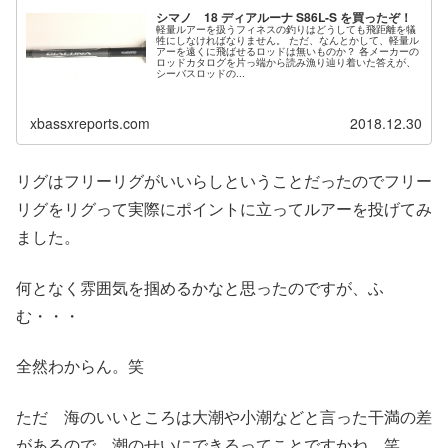
シマノ 18 ディアルーナ S86L-S を買ったぞ！
軽量ルアーを扱うフィネスの釣りはどうしても飛距離を犠
牲にしなければなりません。 ただ、なんとかして、軽量ル
アーを遠くに飛ばせるロッドは無いものか？ 各メーカーの
ロッドカタログを片っ端から読み漁り辿り着いた答えが、
シーバスロッドの...
xbassxreports.com
2018.12.30
リグはフリーリグがいいらしということだったのでフリー
リグをリグって実際にポイントに立ってルアーを投げてみ
ました。
何となく雰囲気を掴めるかなと思ったのですが、ふ
む・・・
全然わからん。笑
ただ 海のいいところは大潮や小潮などと言った干満の差
があるので、潮のせいにできるってことですかね。笑