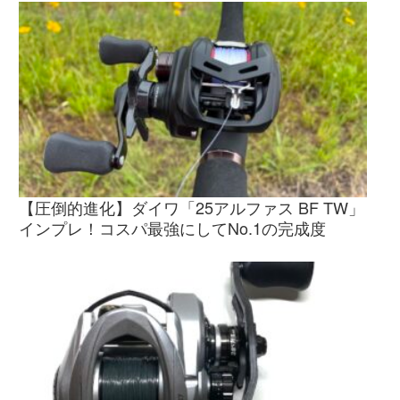
【圧倒的進化】ダイワ「25アルファス BF TW」
インプレ！コスパ最強にしてNo.1の完成度