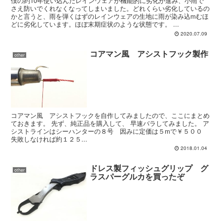
僕の約10年使い込んだレインウェアが機能的に劣化が進み、小雨で
さえ防いでくれなくなってしまいました。どれくらい劣化しているの
かと言うと、雨を弾くはずのレインウェアの生地に雨が染み込mむほ
どに劣化しています。ほぼ末期症状のような状態です。 ...
2020.07.09
コアマン風 アシストフック製作
other
コアマン風 アシストフックを自作してみましたので、ここにまとめ
ておきます。 先ず、純正品を購入して、 早速バラしてみました。 ア
シストラインはシーハンターの８号 因みに定価は５mで￥５００
失敗しなければ約１２５...
2018.01.04
ドレス製フィッシュグリップ グ
other
ラスパーグルカを買ったぞ