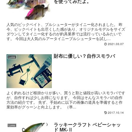
を使ってみたよ。
人気のビックベイト、ブルシューターがタイニー化されました。 昨
今、ビックベイトも出尽くした感があり、オリジナルモデルをサイズ
ダウンしてタイニー化するのが釣具業界では流行っているみたいで
す。 今回は大人気のルアータイニーブルシューターを試し...
2021.03.07
財布に優しい？自作スモラバ
Lures
よく釣れるけど根掛かりが多い、買うと割と値段が高いスモラバです
が、自作すれば少しお得になります。 今回はそんなスモラバの自作
方法の紹介です。 先ず、手始めに以下の画像の道具を準備すると作
業効率がグゥーンと向上します。 （準...
2017.10.14
ラッキークラフト ベビーシャッ
Lures
ド MK-Ⅱ