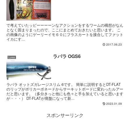
で考えていたッビーーーーンなアクションをするワームの構想がなん
となく固まりまったので、ここにまとめておきたいと思います。 こ
の画像のようにゲーリーイモ６０にフラスカートを接合してファット
イカにす...
2017.06.23
ラパラ OGS6
Lures
ラパラ オットズガレージスリム 6です。 簡単に説明するとDT-FLAT
のリップがポリカーボネードからサーキットボードに変わったルアー
だと思います。（多分きっと他にも色々と手を加えていると思います
が・・・） DT-FLATが廃盤になって新...
2023.01.09
スポンサーリンク