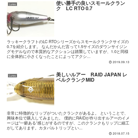
使い勝手の良いスモールクラン
Lures
ク LC RTO 0.7
ラッキークラフトのLC RTOシリーズからスモールクランクサイズの
0.7を紹介します。 なんだかんだ言って1.5サイズのダウンサイジン
グモデルなので本質的なアクションは踏襲していますが、1.0と同様
に全体的に小さくなったことによってアクシ...
2019.09.13
美しいルアー RAID JAPAN レ
Lures
ベルクランクMID
非常に特徴的なリップがついたクランクがあるよ。 ということで、
興味本位で購入してみました。 僕的にRAIDが作り出すルアーのイメ
ージは”一癖ある”感じがするのですが、このクランクもリップに細工
がしてあります。カタパルトリップとい...
2018.07.15