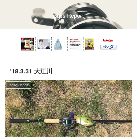
Bass Report
‘18.3.31 大江川
Fishing Reports