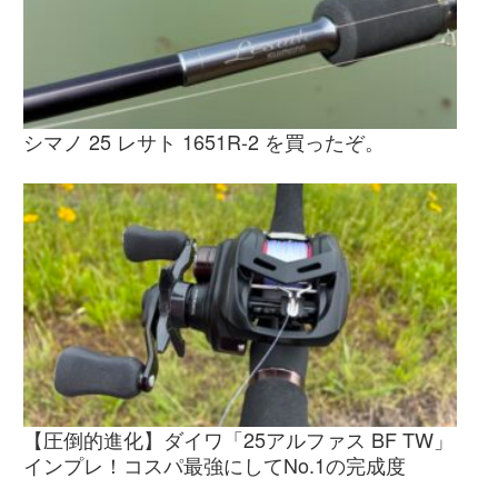
シマノ 25 レサト 1651R-2 を買ったぞ。
【圧倒的進化】ダイワ「25アルファス BF TW」
インプレ！コスパ最強にしてNo.1の完成度