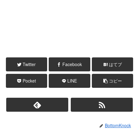
Twitter
Facebook
はてブ
Pocket
LINE
コピー
BottomKnock