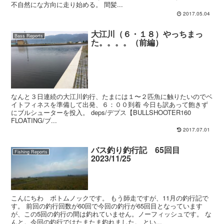
不自然にな方向に走り始める。 間髪...
2017.05.04
大江川（６・１８）やっちまっ
Bass Reports
た。。。。（前編）
なんと３日連続の大江川釣行、たまには１〜２匹魚に触りたいのでベ
イトフィネスを準備して出発、６：００到着 今日も訳あって飽きず
にブルシューターを投入。 deps/デプス【BULLSHOOTER160
FLOATING/ブ...
2017.07.01
バス釣り釣行記 65回目
Fishing Reports
2023/11/25
こんにちわ ボトムノックです。 もう師走ですが、11月の釣行記で
す。 前回の釣行回数が60回で今回の釣行が65回目となっています
が、この5回の釣行の間は釣れていません。ノーフィッシュです。 な
んと。今回の釣行ではたまたま釣れました。 とい...