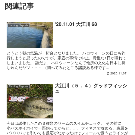
関連記事
‘20.11.01 大江川 68
Fishing Reports
とうとう朝の気温が一桁台となりました。 ハロウィーンの日にも釣
行しようと思ったのですが、家庭の事情で中止。貴重な1日が潰れて
しまいました。 誰だよ、ハロウィーンなんて他所の文化を日本に持
ち込んだヤツ・・・ （調べてみたところ諸説ある様です...
2020.11.07
大江川（５．４）グッドフィッシ
Fishing Reports
ュ
今日は試作したこの３種類のワームのスイムチェック。 その前に、
小バスホイホイで一匹釣ってからと、、、フィネスで攻める、表層を
パパパパッと引いても反応がなかったのでフォールで誘うとラインが