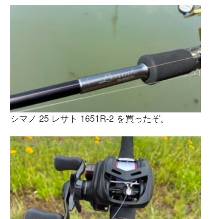
シマノ 25 レサト 1651R-2 を買ったぞ。