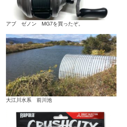
アブ ゼノン MG7を買ったぞ。
大江川水系 前川池