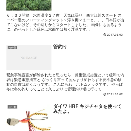
６：３０開始 水面温度２７度 天気は曇り 西大江川スタート ス
ーパー裏のフローティングマット？浮き棚？えーと。。。日本語が出
てこないけど、その辺りからスタートしました。 画像にもあるよう
に、のぺっとした緑色は水面では無く浮草です...
2017.08.03
管釣り
未分類
緊急事態宣言が解除されたと思ったら、厳重警戒措置という緩和で内
容は緊急事態措置と ざっくり言ってあんまり変わらず不要不急の移
動の自粛は続くようです。 こんにちわ ボトムノックです。 やっぱ
冬は冬の釣りってことで久しぶりに管理釣り場に行って...
2021.03.02
ダイワ HRF キジチャタを使って
未分類
みたよ。