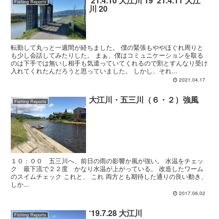
‘21.4.10 大江川 19 ‘21.4.11 大江
Fishing Reports
川 20
転勤して丸っと一週間が経ちました。 僕の緊張もややほぐれ周りと
も少し会話してみたりした。 まぁ、僕はコミュニケーションを取る
のは下手では無いし相手も気遣っていてくれるので割とすんなり受け
入れてくれたんだろうと思っていました。 しかし、それ...
2021.04.17
大江川・五三川（６・２）強風
Fishing Reports
１０：００ 五三川へ、前日の雨の影響か風が強い。 水温をチェッ
ク 最下流で２２度 かなり水温が上がっている。 改造したワーム
のスイムチェック これと、 これ 両方とも期待した通りの良い動き、
しか...
2017.06.02
‘19.7.28 大江川
Fishing Reports