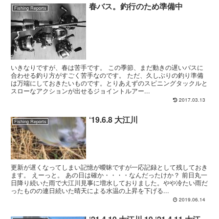
春バス。釣行のため準備中
Fishing Reports
いきなりですが、春は苦手です。 この季節、まだ動きの遅いバスに
合わせる釣り方がすごく苦手なのです。 ただ、久しぶりの釣り準備
は万端にしておきたいものです。とりあえずのスピニングタックルと
スローなアクションが出せるジョイントルアー...
2017.03.13
‘19.6.8 大江川
Fishing Reports
更新が遅くなってしまい記憶が曖昧ですが一応記録として残しておき
ます。 えーっと。 あの日は確か・・・・なんだったけか？ 前日丸一
日降り続いた雨で大江川見事に増水しておりました。やや冷たい雨だ
ったものの連日続いた晴天による水温の上昇を下げる...
2019.06.14