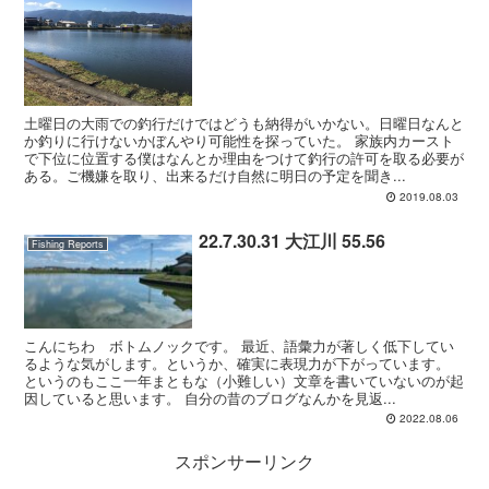
土曜日の大雨での釣行だけではどうも納得がいかない。日曜日なんと
か釣りに行けないかぼんやり可能性を探っていた。 家族内カースト
で下位に位置する僕はなんとか理由をつけて釣行の許可を取る必要が
ある。ご機嫌を取り、出来るだけ自然に明日の予定を聞き...
2019.08.03
22.7.30.31 大江川 55.56
Fishing Reports
こんにちわ ボトムノックです。 最近、語彙力が著しく低下してい
るような気がします。というか、確実に表現力が下がっています。
というのもここ一年まともな（小難しい）文章を書いていないのが起
因していると思います。 自分の昔のブログなんかを見返...
2022.08.06
スポンサーリンク