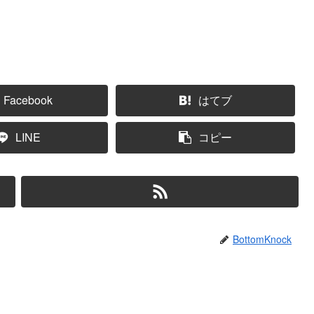
Facebook
はてブ
LINE
コピー
BottomKnock