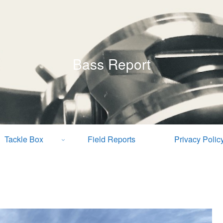
Bass Report
Tackle Box
Field Reports
Privacy Polic