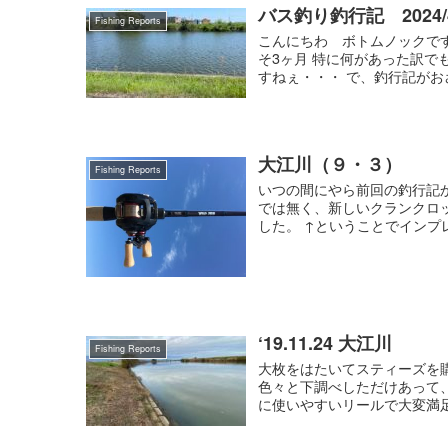
バス釣り釣行記 2024/4
Fishing Reports
こんにちわ ボトムノックで
そ3ヶ月 特に何があった訳
すねぇ・・・ で、釣行記がおざ
大江川（９・３）
Fishing Reports
いつの間にやら前回の釣行記
では無く、新しいクランクロ
した。 ↑ということでインプレ
‘19.11.24 大江川
Fishing Reports
大枚をはたいてスティーズを
色々と下調べしただけあって
に使いやすいリールで大変満足