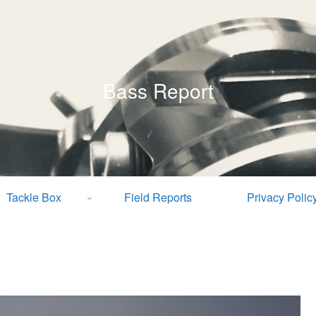
Bass Report
Tackle Box
Field Reports
Privacy Polic