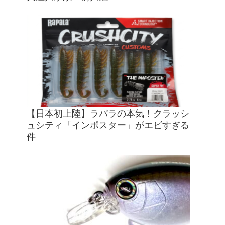
【日本初上陸】ラパラの本気！クラッシ
ュシティ「インポスター」がエビすぎる
件