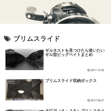
Bass Report
ブリムスライド
ギルネストを見つけたら使いたい
Lures
ギル型ビッグベイトまとめ
2017.10.02
ブリムスライド収納ボックス
other
2017.06.27
大江川（６・２５）ブリムスライ