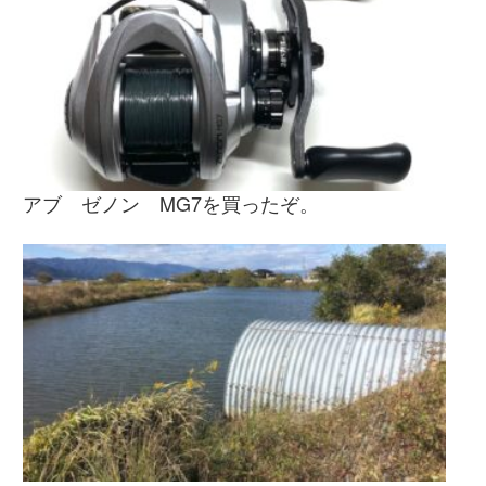
アブ ゼノン MG7を買ったぞ。