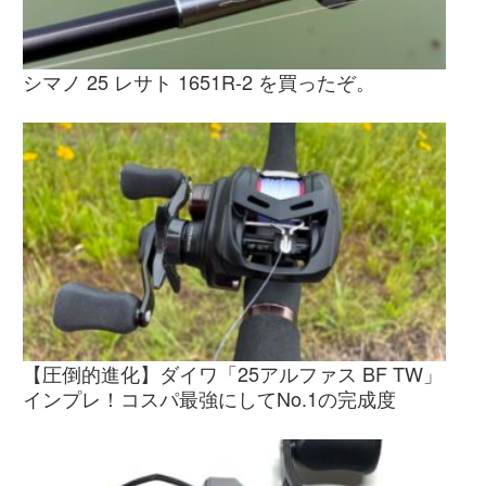
シマノ 25 レサト 1651R-2 を買ったぞ。
【圧倒的進化】ダイワ「25アルファス BF TW」
インプレ！コスパ最強にしてNo.1の完成度